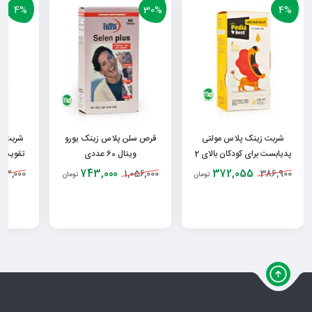
4%
30%
4%
شربت زینک پلاس مولتی
قرص سلن پلاس زینک یورو
شربت لی
پدیابست برای کودکان بالای 2
ویتال 60 عددی
تقویت س
سال
743,000
372,055
73,000
1,056,000
386,900
تومان
تومان