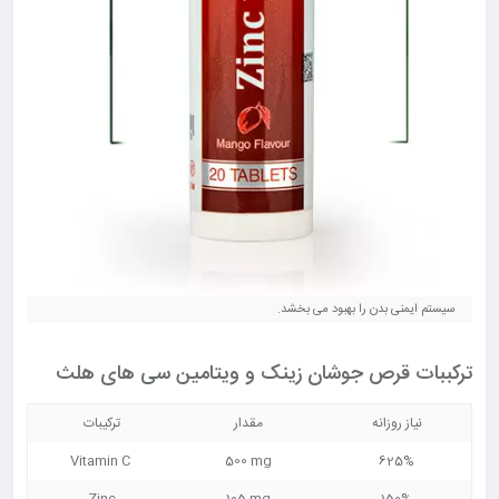
سیستم ایمنی بدن را بهبود می بخشد.
ترکببات قرص جوشان زینک و ویتامین سی های هلث
نیاز روزانه
مقدار
ترکیبات
Vitamin C
500 mg
625%
Zinc
105 mg
150%