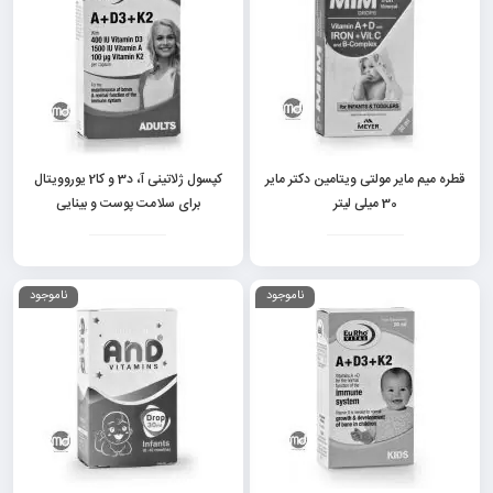
قطره میم مایر مولتی ویتامین دکتر مایر
کپسول ژلاتینی آ، د3 و کا2 یوروویتال
30 میلی لیتر
برای سلامت پوست و بینایی
ناموجود
ناموجود