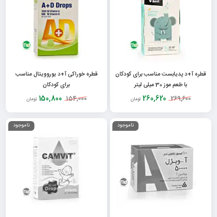
قطره آ+د پدیابست مناسب برای کودکان
قطره خوراکی آ+د یوروویتال مناسب
با طعم موز 30 میلی لیتر
برای کودکان
150,800
260,620
154,000
269,600
تومان
تومان
ناموجود
ناموجود