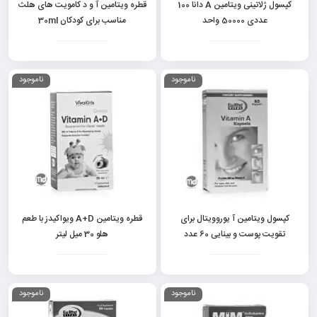
کپسول ژلاتینی ویتامین A دانا 100
قطره ویتامین آ و د کامویت های هلث
عددی 50000 واحد
مناسب برای کودکان 30ml
ناموجود
ناموجود
کپسول ویتامین آ یوروویتال برای
قطره ویتامین A+D ویواکیدز با طعم
تقویت پوست و بینایی 60 عدد
هلو 30 میل لیتر
ناموجود
ناموجود