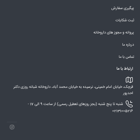
پیگیری سفارش
ثبت شکایات
پروانه و مجوز های داروخانه
درباره ما
تماس با ما
ارتباط با ما
قرچک، خیابان امام خمینی، نرسیده به خیابان محمد آباد، داروخانه شبانه روزی دکتر
احدپور
شنبه تا پنج شنبه (بجز روزهای تعطیل رسمی) از ساعت 9 الی 17 -
02131005216