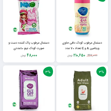
دستمال مرطوب کودک دافی حاوی
دستمال مرطوب پاک کننده دست و
ویتامین A و E تعداد 70 عدد
صورت کودک نینو 10عددی
48,000
210,650
217,000
تومان
تومان
3%
3%