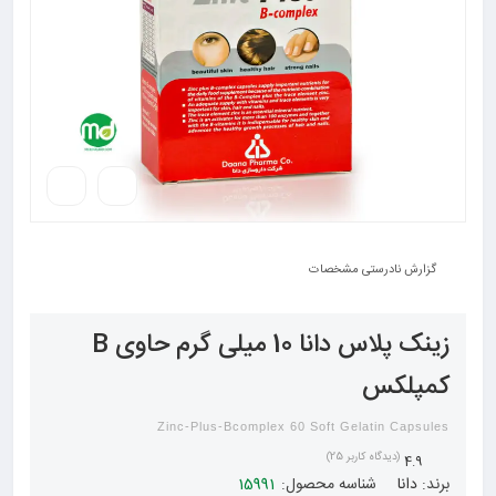
گزارش نادرستی مشخصات
زینک پلاس دانا 10 میلی گرم حاوی B
کمپلکس
Zinc-Plus-Bcomplex 60 Soft Gelatin Capsules
(دیدگاه کاربر
25
)
4.9
برند:
دانا
شناسه محصول:
15991