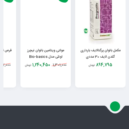
مکمل بانوان پرگنالایف بارداری
مولتی ویتامین بانوان نیچرز
قرص تقو
گلدن لایف 30 عددی
اونلی مدل Bio-basics
1,240,450
894,795
677,000
1,301,000
تومان
تومان