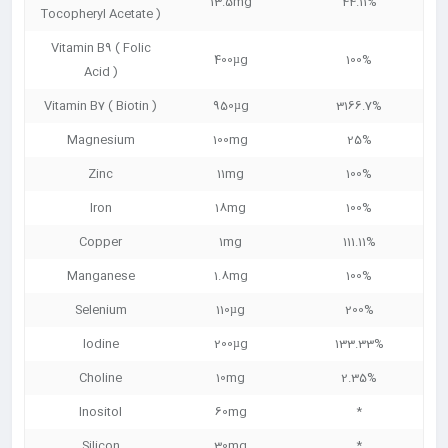
13.5mg
44.11%
Tocopheryl Acetate )
Vitamin B9 ( Folic
400µg
100%
Acid )
Vitamin B7 ( Biotin )
950µg
3166.7%
Magnesium
100mg
25%
Zinc
11mg
100%
Iron
18mg
100%
Copper
1mg
111.11%
Manganese
1.8mg
100%
Selenium
110µg
200%
Iodine
200µg
133.33%
Choline
10mg
2.35%
Inositol
60mg
*
Silicon
30mg
*