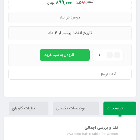
899,000
1,584,000
تومان
موجود در انبار
تاریخ انقضا: بیشتر از 4 ماه
افزودن به سبد خرید
آماده ارسال
توضیحات
توضیحات تکمیلی
نظرات کاربران
نقد و بررسی اجمالی
viva-tune-hair-x-tablet-for-women