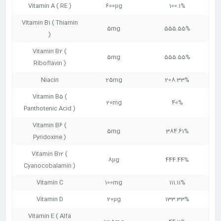
Vitamin A ( RE )
600µg
100.1%
Vitamin B1 ( Thiamin
5mg
555.55%
)
Vitamin B2 (
5mg
555.55%
Riboflavin )
Niacin
25mg
208.33%
Vitamin B5 (
20mg
40%
Panthotenic Acid )
Vitamin B6 (
5mg
384.61%
Pyridoxine )
Vitamin B12 (
8µg
444.44%
Cyanocobalamin )
Vitamin C
100mg
111.11%
Vitamin D
20µg
133.33%
Vitamin E ( Alfa