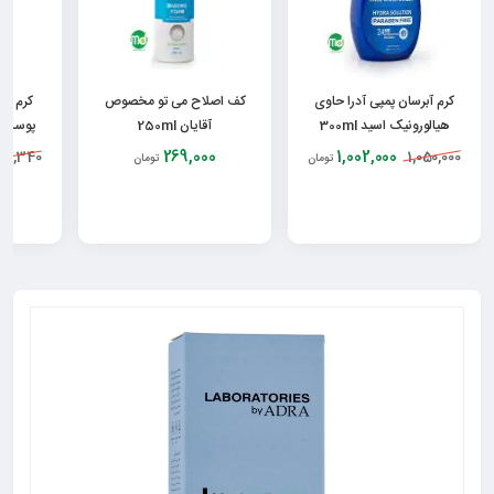
کرم آبرسان پمپی آدرا حاوی
کف اصلاح می تو مخصوص
کرم آب
هیالورونیک اسید 300ml
آقایان 250ml
پوست 
269,000
1,002,000
31,340
1,050,000
تومان
تومان