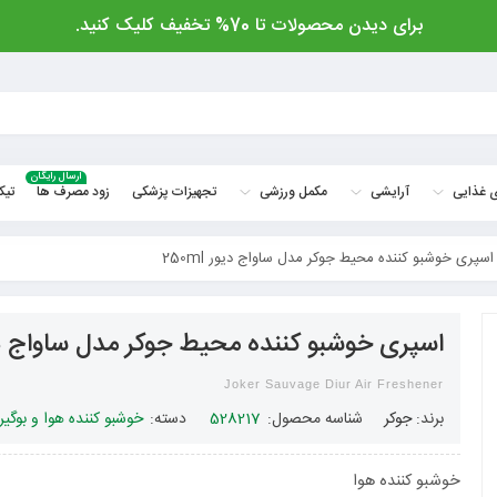
برای دیدن محصولات تا 70% تخفیف کلیک کنید.
ارسال رایگان
 غذایی
آرایشی
مکمل ورزشی
تجهیزات پزشکی
زود مصرف ها
تیک
اسپری خوشبو کننده محیط جوکر مدل ساواج دیور 250ml
اسپری خوشبو کننده محیط جوکر مدل ساواج دیور l
Joker Sauvage Diur Air Freshener
برند:
جوکر
شناسه محصول:
528217
دسته:
خوشبو کننده هوا و بوگیر
خوشبو کننده هوا