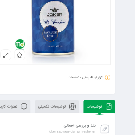
گزارش نادرستی مشخصات
توضیحات
توضیحات تکمیلی
نظرات کاربر
نقد و بررسی اجمالی
joker sauvage diur air freshener