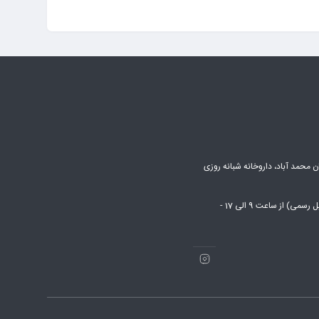
ن محمد آباد، داروخانه شبانه روزی
شنبه تا پنج شنبه (بجز روزهای تعطیل رسمی) از ساعت 9 الی 17 -