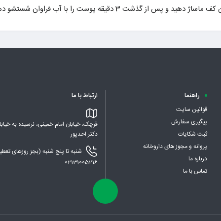
شت 3 دقیقه پوست را با آب فراوان شستشو دهید.
راهنما
ارتباط با ما
قوانین سایت
پیگیری سفارش
قرچک، خیابان امام خمینی، نرسیده به خیابا
ثبت شکایات
دکتر احدپور
پروانه و مجوز های داروخانه
درباره ما
02131005216
تماس با ما