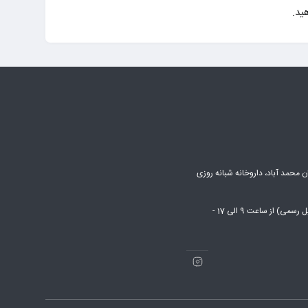
ن محمد آباد، داروخانه شبانه روزی
شنبه تا پنج شنبه (بجز روزهای تعطیل رسمی) از ساعت 9 الی 17 -