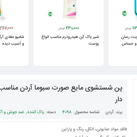
230,000
17
347,000
تومان
تومان
وبت رسان
شیر پاک کن هیدرودرم مناسب انواع
شامپو مغذی آر
و حساس
پوست
و آسیب دیده
پن شستشوی مایع صورت سبوما آردن مناسب
دار
برند:
آردن
شناسه محصول:
4098
دسته:
پاک کننده
,
ضد جوش و آک
فاقد مواد صابونی، الکل، رنگ و پارابن