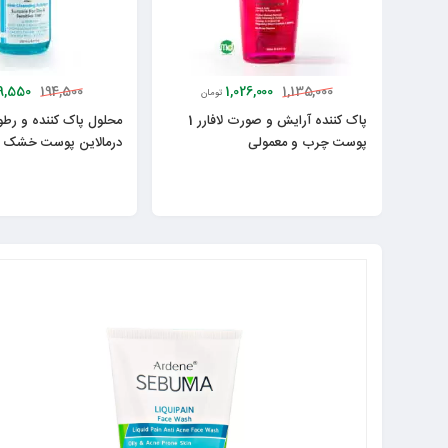
9,550
1,026,000
194,500
1,135,000
تومان
پاک کننده آرایش و صورت لافارر 1
محلول پاک کننده و رط
پوست چرب و معمولی
درمالاین پوست خشک 