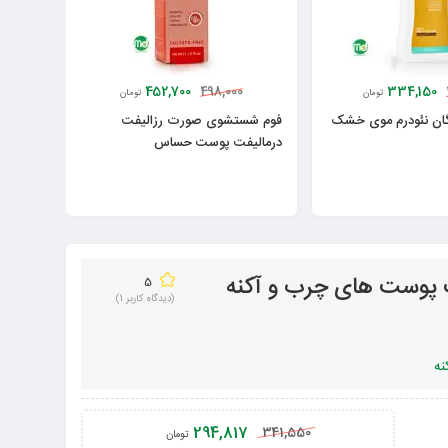
452,700
334,150
498,000
تومان
تومان
گان نئودرم موی خشک
فوم شستشوی صورت رزالیفت
درمالیفت پوست حساس
 پوست های چرب و آکنه
5
(دیدگاه کاربر
1
)
نه
294,817
341,550
تومان