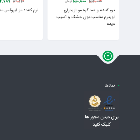
4,789
150,800
89,210
154,000
تومان
نرم کننده و ضد گره مو اویدرای
نرم کننده مو ایروکس من
اویدرم مناسب موی خشک و آسیب
دیده
نمادها