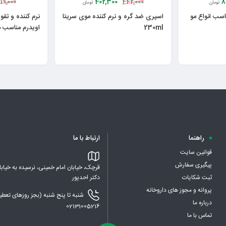
402,300
8
119,000
442,000
تومان
تومان
اسب انواع مو
اسپری ضد گره و نرم کننده موی سریتا
نرم کننده و تقو
230ml
اویدرم مناسب 
راهنما
ارتباط با ما
قوانین سایت
پیگیری سفارش
قرچک، خیابان امام خمینی، نرسیده به خیابا
ثبت شکایات
دکتر احدپور
پروانه و مجوز های داروخانه
درباره ما
02131005216
تماس با ما