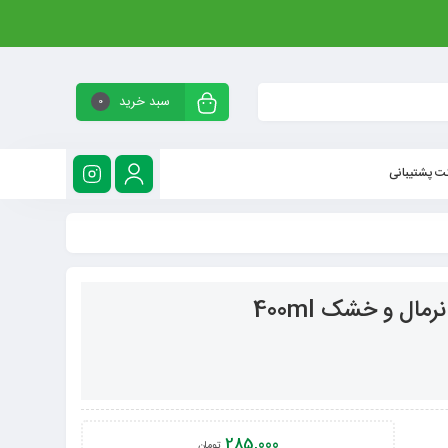
سبد خرید
0
ت پشتیبانی
ل و خشک 400ml
285,000
تومان