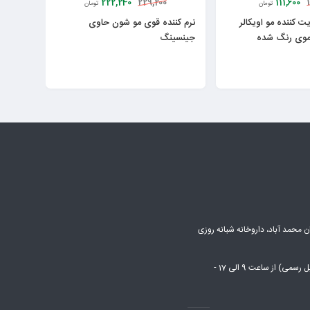
222,240
111,600
229,200
تومان
تومان
یت کننده مو اویکالر
نرم کننده قوی مو شون حاوی
موی رنگ شده
جینسینگ
ن محمد آباد، داروخانه شبانه روزی
شنبه تا پنج شنبه (بجز روزهای تعطیل رسمی) از ساعت 9 الی 17 -