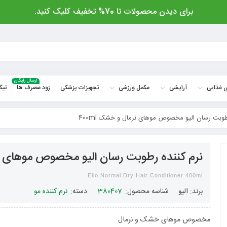
برای دیدن محصولات تا 70% تخفیف کلیک کنید.
ارسال رایگان
 غذایی
آرایشی
مکمل ورزشی
تجهیزات پزشکی
زود مصرف ها
تیک
طوبت رسان الیو مخصوص موهای نرمال و خشک 400ml
نرم کننده رطوبت رسان الیو مخصوص موهای نرما
Elio Normal Dry Hair Conditioner 400ml
برند:
الیو
شناسه محصول:
380407
دسته:
نرم کننده مو
مخصوص موهای خشک و نرمال