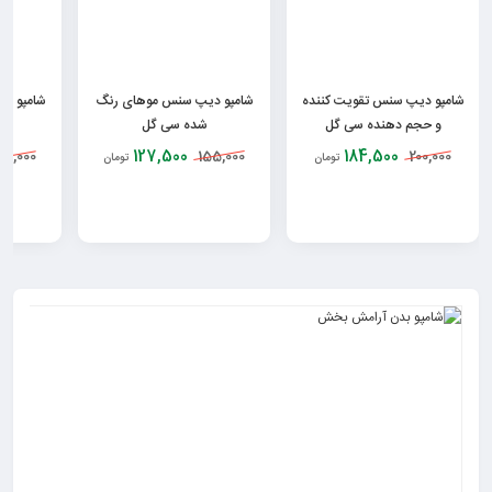
شامپو دیپ سنس تقویت کننده
شامپو دیپ سنس موهای رنگ
شامپو ضد
و حجم دهنده سی گل
شده سی گل
127,500
184,500
90,000
155,000
200,000
تومان
تومان