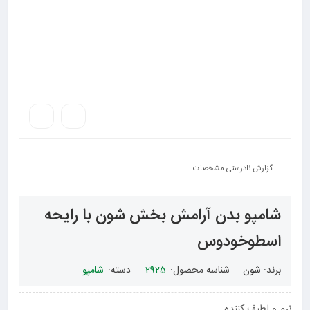
گزارش نادرستی مشخصات
شامپو بدن آرامش بخش شون با رایحه
اسطوخودوس
برند:
شون
شناسه محصول:
2925
دسته:
شامپو
نرم و لطیف کننده