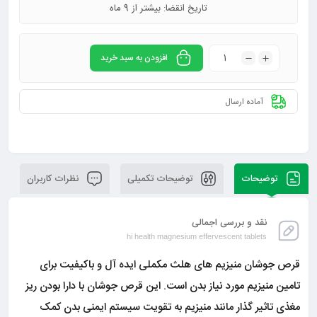
تاریخ انقضا: بیشتر از 9 ماه
افزودن به سبد خرید
آماده ارسال
توضیحات
توضیحات تکمیلی
نظرات کاربران
نقد و بررسی اجمالی
hi health magnesium effervescent tablets
قرص جوشان منیزیم های هلث مکملی ایده آل و باکیفیت برای
تامین منیزیم مورد نیاز بدن است. این قرص جوشان با دارا بودن ریز
مغذی تاثیر گذار مانند منیزیم به تقویت سیستم ایمنی بدن کمک