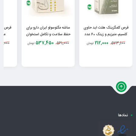
قرص کلمگزینک هلث اید حاوی
ساشه مگنوسولو ایران دارو برای
کلسیم، منیزیم و زینک 60 عدد
حفظ سلامت و تکامل استخوان
میلی
ها 30 عدد
537,450
212,000
32,000
561,000
573,100
تومان
تومان
نمادها