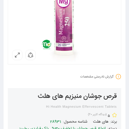
گزارش نادرستی مشخصات
قرص جوشان منیزیم های هلث
Hi Health Magnesium Effervescent Tablets
(دیدگاه کاربر
20
)
5
برند:
های هلث
شناسه محصول:
28931
دسته:
انواع قرص جوشان با تخفیف 30%
,
بلک فرایدی - خرید