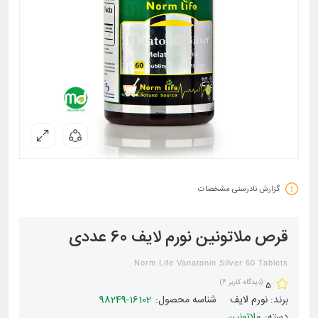
گزارش نادرستی مشخصات
قرص ملاتونین نورم لایف 60 عددی
Norm Life Vanatonin Silver 60 Tablets
(دیدگاه کاربر
6
)
5
برند:
نورم لایف
شناسه محصول:
16102-98249
دسته:
ملاتونین