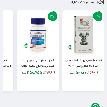
محصولات مشابه
4%
2%
قطره ملاتونین رویال اسلیپ بیبی
کپسول ملاتونین پلاس 3mg
قطره م
اند دد با طعم وانیلی 30ml
هلث برست برای تنظیم خواب
30 عدد
0
358,755
150,800
372,900
154,000
تومان
تومان