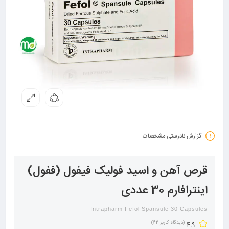
گزارش نادرستی مشخصات
قرص آهن و اسید فولیک فیفول (ففول)
اینترافارم 30 عددی
Intrapharm Fefol Spansule 30 Capsules
(دیدگاه کاربر
62
)
4.9