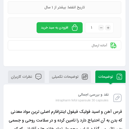
تاریخ انقضا: بیشتر از 1 سال
افزودن به سبد خرید
آماده ارسال
توضیحات
توضیحات تکمیلی
نظرات کاربران
نقد و بررسی اجمالی
intrapharm fefol spansule 30 capsules
قرص آهن
و اسید فولیک فیفول اینترافارم اصلی ترین مواد معدنی
که بدن به آن احتیاج دارد را تامین کرده و در سلامت روحی و جسمی