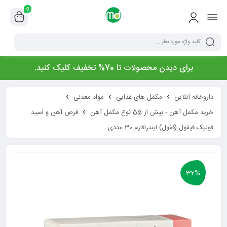
0
برای دیدن محصولات تا 70% تخفیف کلیک کنید.
داروخانه آنلاین
مکمل های غذایی
مواد معدنی
خرید مکمل آهن - بیش از 55 نوع مکمل آهن
قرص آهن و اسید
فولیک فیفول (ففول) اینترافارم 30 عددی
32%