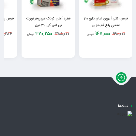
قرص اکتی آیرون ابیان دارو 30
قطره آهن کودک لیپوزوفر فورت
قرص روکشد
عددی رفع کم خونی
بی اس کی 30 میل
370,250
945,000
27,284
385,000
990,000
تومان
تومان
نمادها