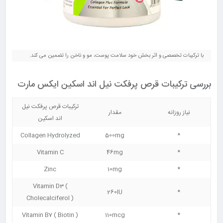
با ترکیبات تخصصی و اثر بخش خود سلامت پوست، مو و ناخن را تضمین می کند.
بررسی ترکیبات قرص پرفکت نیل اند اسکین ایکس مارت
ترکیبات قرص پرفکت نیل
نیاز روزانه
مقدار
اند اسکین
Collagen Hydrolyzed
500mg
*
Vitamin C
46mg
*
Zinc
10mg
*
Vitamin D3 (
260IU
*
Cholecalciferol )
Vitamin B7 ( Biotin )
110mcg
*