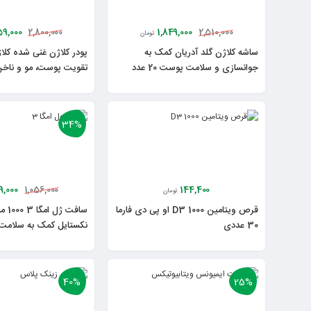
59,000
1,849,000
2,800,000
2,510,000
تومان
ساشه کلاژن گلد آدریان کمک به
جوانسازی و سلامت پوست 20 عدد
تقویت پوست، مو و ناخ
34%
9,000
144,400
1,056,000
تومان
قرص ویتامین D3 1000 او پی دی فارما
سافت ژ
30 عددی
نکستایل کمک به سلامت
40%
25%