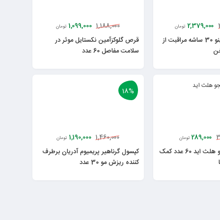
1,099,000
2,379,000
1,188,000
تومان
تومان
پودر کلاژن کلاژینو 30 ساشه مراقبت از
قرص گلوکزآمین نکستایل موثر در
خن
سلامت مفاصل 60 عدد
18%
1,190,000
289,000
1,460,000
3
تومان
تومان
قرص مخمر آبجو هلث اید 60 عدد کمک
کپسول گرناهیر پریمیوم آدریان برطرف
کننده ریزش مو 30 عدد