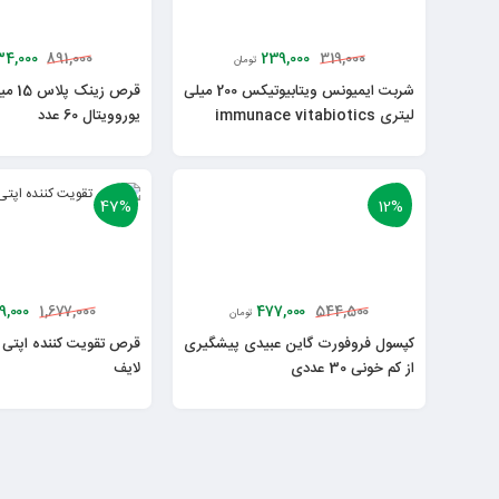
4,000
239,000
891,000
319,000
تومان
شربت ایمیونس ویتابیوتیکس 200 میلی
قرص زینک
لیتری immunace vitabiotics
یوروویتال 60 عدد
47%
12%
9,000
477,000
1,677,000
544,500
تومان
کپسول فروفورت گاین عبیدی پیشگیری
قرص تقویت کننده اپتی
از کم خونی 30 عددی
لایف