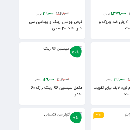
119,000
1,379,000
184,800
تومان
تومان
 آدریان ضد چروک و
قرص جوشان زینک و ویتامین سی
ست
های هلث 20 عددی
50%
149,000
299,000
297,000
4
تومان
تومان
نورم لایف برای تقویت
مکمل سیستین B6 زینک رازک 60
عددی
ویژه
7%