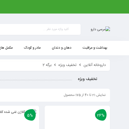
بهداشت و مراقبت
دهان و دندان
مادر و کودک
مکمل های
داروخانه آنلاین
تخفیف ویژه
برگه 2
تخفیف ویژه
نمایش 21 تا 40 از 175 محصول
5%
26%