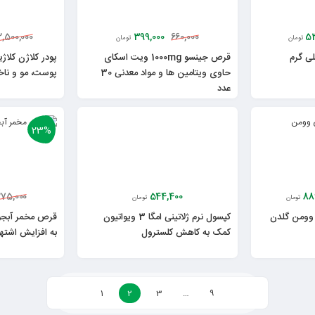
399,000
53
2,500,000
660,000
تومان
تومان
 پلاس 15 میلی گرم
قرص جینسو 1000mg ویت اسکای
حاوی ویتامین ها و مواد معدنی 30
پوست، مو و نا
عدد
23%
544,400
88
75,000
تومان
تومان
 وومن گلدن
کپسول نرم ژلاتینی امگا 3 ویواتیون
کمک به کاهش کلسترول
به افزایش اشتها
1
2
3
…
9