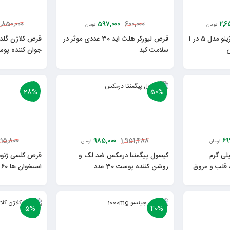
597,000
2,6
1,850,000
600,000
تومان
تومان
پودر کلاژن غنی شده کلاژینو مدل 5 در 1
قرص لیورکر هلث اید 30 عددی موثر در
قرص کلاژن گلد
ن
سلامت کبد
جوان کننده پو
28%
50%
985,000
69
15,800
1,951,488
تومان
تومان
ل امگا 3 1000 میلی گرم
کپسول پیگمنتا درمکس ضد لک و
قرص کلسی ژنوم 
 قلب و عروق
روشن کننده پوست 30 عدد
استخوان ها 60 عدد
5%
40%